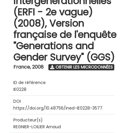
intergénérationnelles
(ERFI - 2e vague)
(2008), Version
française de l'enquête
"Generations and
Gender Survey" (GGS)
France
,
2008
OBTENIR LES MICRODONNÉES
ID de référence
IE0228
DOI
https://doi.org/10.48756/ined-IE0228-3577
Producteur(s)
REGNIER-LOILIER Arnaud