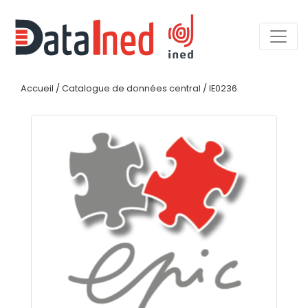
Accueil
/
Catalogue de données central
/
IE0236