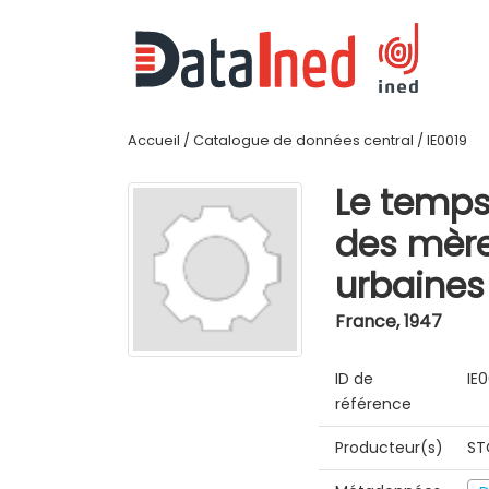
Accueil
/
Catalogue de données central
/
IE0019
Le temps
des mère
urbaines
France
,
1947
ID de
IE
référence
Producteur(s)
ST