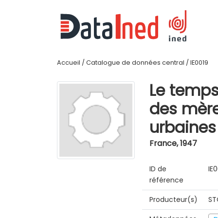
Accueil
/
Catalogue de données central
/
IE0019
Le temps
des mère
urbaines
France
,
1947
ID de
IE
référence
Producteur(s)
ST