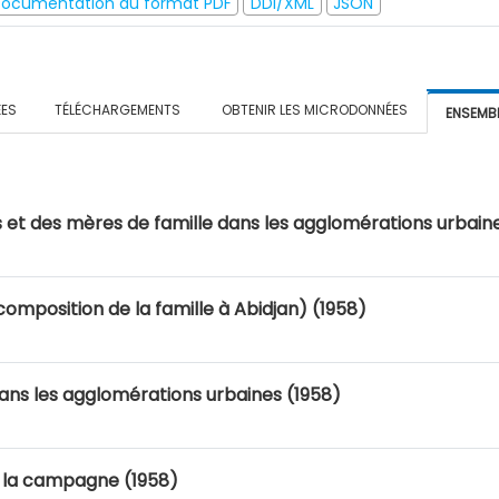
ocumentation au format PDF
DDI/XML
JSON
ÉES
TÉLÉCHARGEMENTS
OBTENIR LES MICRODONNÉES
ENSEMB
et des mères de famille dans les agglomérations urbaine
mposition de la famille à Abidjan) (1958)
ns les agglomérations urbaines (1958)
 la campagne (1958)