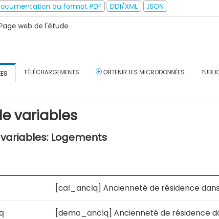
ocumentation au format PDF
DDI/XML
JSON
Page web de l'étude
TÉLÉCHARGEMENTS
OBTENIR LES MICRODONNÉES
PUBLI
ÉES
e variables
variables: Logements
[cal_anclq] Ancienneté de résidence dans 
q
[demo_anclq] Ancienneté de résidence dan