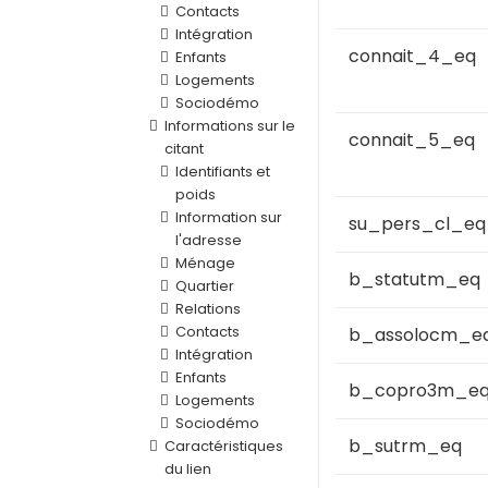
Contacts
Intégration
connait_4_eq
Enfants
Logements
Sociodémo
Informations sur le
connait_5_eq
citant
Identifiants et
poids
Information sur
su_pers_cl_eq
l'adresse
Ménage
b_statutm_eq
Quartier
Relations
Contacts
b_assolocm_e
Intégration
Enfants
b_copro3m_e
Logements
Sociodémo
b_sutrm_eq
Caractéristiques
du lien