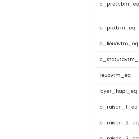
b_pretcbm_e
b_prixtrm_eq
b_lieuavtm_eq
b_statutavtm_
lieuavtm_eq
loyer_hapl_eq
b_raison_1_eq
b_raison_2_eq
b_raison_3_eq