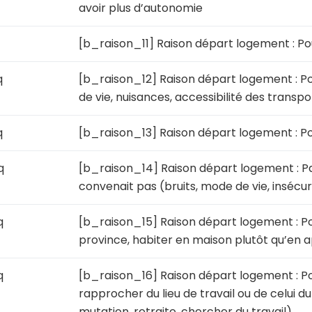
avoir plus d’autonomie
[b_raison_11] Raison départ logement : P
q
[b_raison_12] Raison départ logement : Pou
de vie, nuisances, accessibilité des trans
q
[b_raison_13] Raison départ logement : Po
q
[b_raison_14] Raison départ logement : Pa
convenait pas (bruits, mode de vie, insécur
q
[b_raison_15] Raison départ logement : Pour
province, habiter en maison plutôt qu’en
q
[b_raison_16] Raison départ logement : Po
rapprocher du lieu de travail ou de celui d
mutation, retraite, chercher du travail)