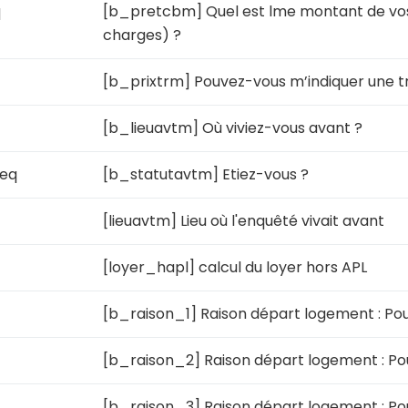
q
[b_pretcbm] Quel est lme montant de v
charges) ?
[b_prixtrm] Pouvez-vous m’indiquer une t
[b_lieuavtm] Où viviez-vous avant ?
eq
[b_statutavtm] Etiez-vous ?
[lieuavtm] Lieu où l'enquêté vivait avant
[loyer_hapl] calcul du loyer hors APL
[b_raison_1] Raison départ logement : Pou
[b_raison_2] Raison départ logement : Pou
[b_raison_3] Raison départ logement : Po