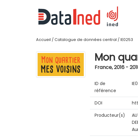
Accueil
/
Catalogue de données central
/
IE0253
Mon quar
France
,
2016 - 201
ID de
IE
référence
DOI
ht
Producteur(s)
AU
DE
Au