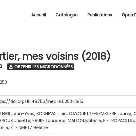
Accueil
Catalogue
Publications
Open 
tier, mes voisins (2018)
8
OBTENIR LES MICRODONNÉES
0253
tps://doi.org/10.48756/ined-IE0253-2815
THIER Jean-Yves, BONNEVAL Loïc, CAYOUETTE-REMBLIERE Joanie, C
BROUX Josette, FAURE Laurence, MALLON Isabelle, PIETROPAOLI Ka
rélie, STEINMETZ Hélène