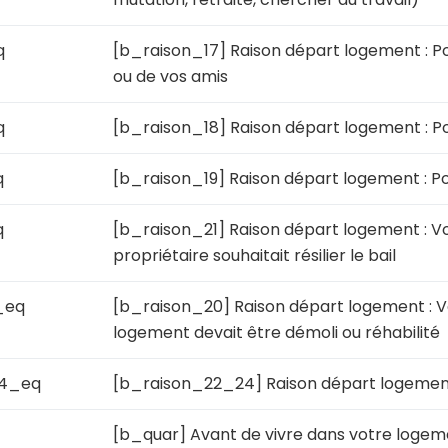
q
[b_raison_17] Raison départ logement : Po
ou de vos amis
q
[b_raison_18] Raison départ logement : Pou
q
[b_raison_19] Raison départ logement : Po
q
[b_raison_21] Raison départ logement : Vo
propriétaire souhaitait résilier le bail
_eq
[b_raison_20] Raison départ logement : V
logement devait être démoli ou réhabilité
24_eq
[b_raison_22_24] Raison départ logement 
[b_quar] Avant de vivre dans votre logeme