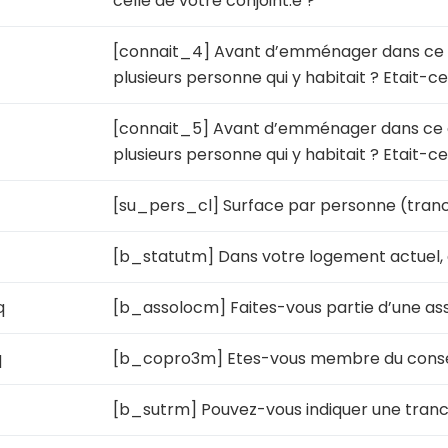
celle de votre conjoint.e ?
[connait_4] Avant d’emménager dans ce q
plusieurs personne qui y habitait ? Etait-ce
[connait_5] Avant d’emménager dans ce qu
plusieurs personne qui y habitait ? Etait-c
[su_pers_cl] Surface par personne (tran
[b_statutm] Dans votre logement actuel, ê
q
[b_assolocm] Faites-vous partie d’une ass
q
[b_copro3m] Etes-vous membre du consei
[b_sutrm] Pouvez-vous indiquer une tran