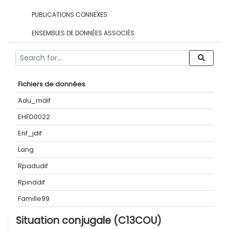
PUBLICATIONS CONNEXES
ENSEMBLES DE DONNÉES ASSOCIÉS
Fichiers de données
Adu_mdif
EHFD0022
Enf_jdif
Lang
Rpadudif
Rpinddif
Famille99
Situation conjugale (C13COU)