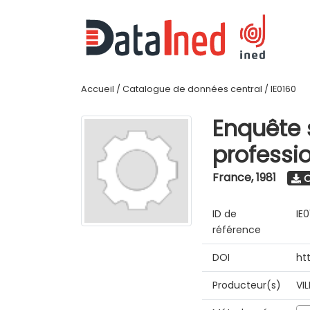
Accueil
/
Catalogue de données central
/
IE0160
Enquête s
professio
France
,
1981
O
ID de
IE
référence
DOI
ht
Producteur(s)
VI