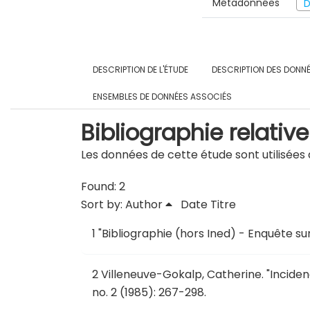
Métadonnées
D
DESCRIPTION DE L'ÉTUDE
DESCRIPTION DES DONN
ENSEMBLES DE DONNÉES ASSOCIÉS
Bibliographie relative
Les données de cette étude sont utilisées d
Found: 2
Sort by:
Author
Date
Titre
1
"
Bibliographie (hors Ined) - Enquête sur 
2
Villeneuve-Gokalp, Catherine.
"
Inciden
no. 2 (1985): 267-298.