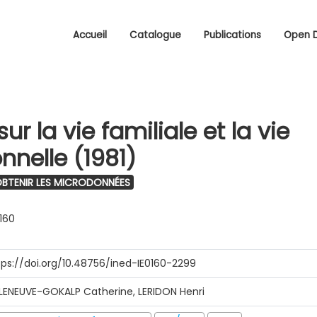
Accueil
Catalogue
Publications
Open 
ur la vie familiale et la vie
nnelle (1981)
BTENIR LES MICRODONNÉES
0160
tps://doi.org/10.48756/ined-IE0160-2299
LLENEUVE-GOKALP Catherine, LERIDON Henri