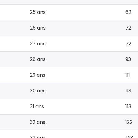
25 ans
62
26 ans
72
27 ans
72
28 ans
93
29 ans
111
30 ans
113
31 ans
113
32 ans
122
33 ans
143