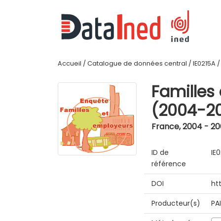
Accueil
/
Catalogue de données central
/
IE0215A
Familles
(2004-2
France
,
2004 - 2
ID de
IE
référence
DOI
ht
Producteur(s)
PA