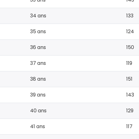
34 ans
133
35 ans
124
36 ans
150
37 ans
119
38 ans
151
39 ans
143
40 ans
129
41 ans
117