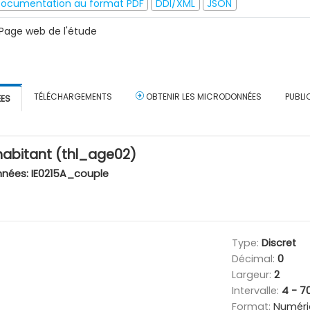
ocumentation au format PDF
DDI/XML
JSON
Page web de l'étude
TÉLÉCHARGEMENTS
OBTENIR LES MICRODONNÉES
PUBLI
ÉES
abitant (thl_age02)
nnées:
IE0215A_couple
Type:
Discret
Décimal:
0
Largeur:
2
Intervalle:
4 - 7
Format:
Numéri