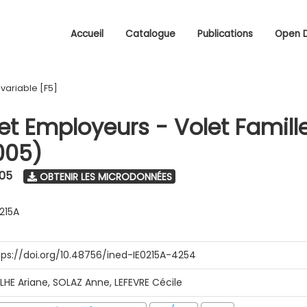
Accueil
Catalogue
Publications
Open 
/
variable [F5]
 et Employeurs - Volet Famill
005)
005
OBTENIR LES MICRODONNÉES
0215A
tps://doi.org/10.48756/ined-IE0215A-4254
ILHE Ariane, SOLAZ Anne, LEFEVRE Cécile