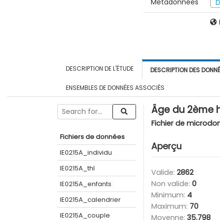
Métadonnées
D
DESCRIPTION DE L'ÉTUDE
DESCRIPTION DES DONN
ENSEMBLES DE DONNÉES ASSOCIÉS
Âge du 2ème h
Fichier de microdo
Fichiers de données
Aperçu
IE0215A_individu
IE0215A_thl
Valide:
2862
Non valide:
0
IE0215A_enfants
Minimum:
4
IE0215A_calendrier
Maximum:
70
IE0215A_couple
Moyenne:
35.798