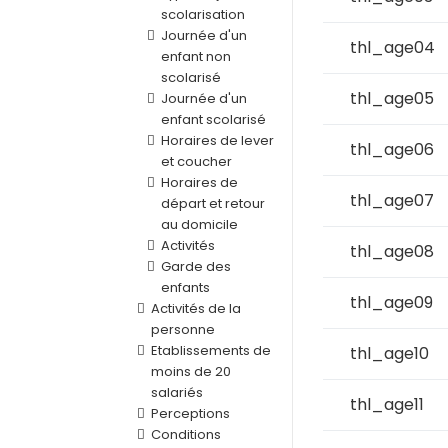
scolarisation
Journée d'un
thl_age04
enfant non
scolarisé
thl_age05
Journée d'un
enfant scolarisé
Horaires de lever
thl_age06
et coucher
Horaires de
thl_age07
départ et retour
au domicile
Activités
thl_age08
Garde des
enfants
thl_age09
Activités de la
personne
Etablissements de
thl_age10
moins de 20
salariés
thl_age11
Perceptions
Conditions