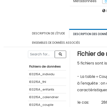
Métadonnées
D
DESCRIPTION DE L'ÉTUDE
DESCRIPTION DES DONN
ENSEMBLES DE DONNÉES ASSOCIÉS
Fichier d
5 fichiers sont i
Fichiers de données
IE0215A_individu
- La table « Co
IE0215A_thl
à l'enquête : o
IE0215A_enfants
caractéristique
IE0215A_calendrier
le cas:
28
IE0215A_couple