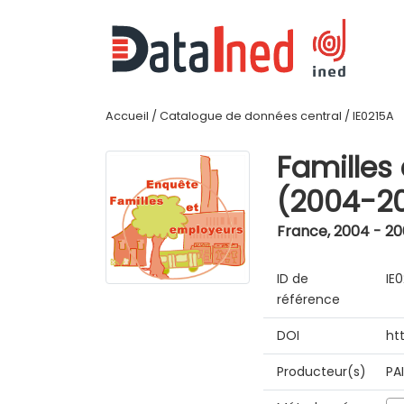
Accueil
/
Catalogue de données central
/
IE0215A
Familles
(2004-2
France
,
2004 - 2
ID de
IE
référence
DOI
ht
Producteur(s)
PA