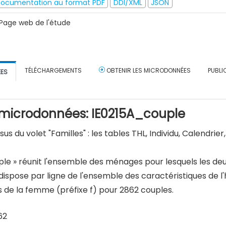
ocumentation au format PDF
DDI/XML
JSON
Page web de l'étude
TÉLÉCHARGEMENTS
OBTENIR LES MICRODONNÉES
PUBLI
ÉES
e microdonnées: IE0215A_couple
ssus du volet "Familles" : les tables THL, Individu, Calendrier
uple » réunit l'ensemble des ménages pour lesquels les d
n dispose par ligne de l'ensemble des caractéristiques de 
s de la femme (préfixe f) pour 2862 couples.
62