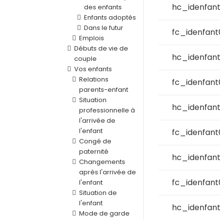
hc_idenfan
des enfants
Enfants adoptés
Dans le futur
fc_idenfant
Emplois
Débuts de vie de
hc_idenfan
couple
Vos enfants
Relations
fc_idenfan
parents-enfant
Situation
hc_idenfan
professionnelle à
l'arrivée de
l'enfant
fc_idenfant
Congé de
paternité
hc_idenfan
Changements
après l'arrivée de
fc_idenfant
l'enfant
Situation de
l'enfant
hc_idenfan
Mode de garde