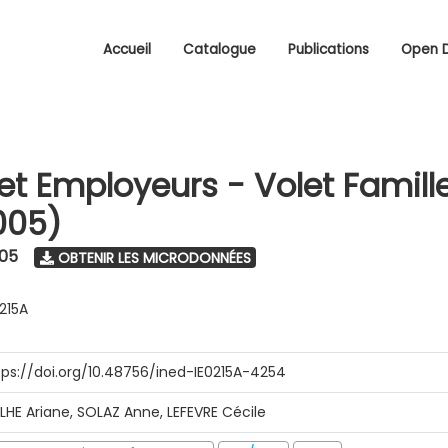
Accueil
Catalogue
Publications
Open 
 et Employeurs - Volet Famill
005)
005
OBTENIR LES MICRODONNÉES
0215A
tps://doi.org/10.48756/ined-IE0215A-4254
ILHE Ariane, SOLAZ Anne, LEFEVRE Cécile