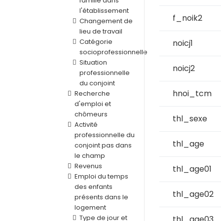
famille dans
l'établissement
f_noik2
Changement de
lieu de travail
Catégorie
noicj1
socioprofessionnelle
Situation
noicj2
professionnelle
du conjoint
hnoi_tcm
Recherche
d'emploi et
chômeurs
thl_sexe
Activité
professionnelle du
thl_age
conjoint pas dans
le champ
Revenus
thl_age01
Emploi du temps
des enfants
thl_age02
présents dans le
logement
Type de jour et
thl_age03