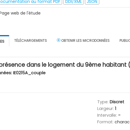
ocumentation au format PDF
DDI/XML
JSON
Page web de l'étude
TÉLÉCHARGEMENTS
OBTENIR LES MICRODONNÉES
PUBLI
ÉES
présence dans le logement du 9ème habitant 
nnées:
IE0215A_couple
Type:
Discret
Largeur:
1
Intervalle:
-
Format:
charac