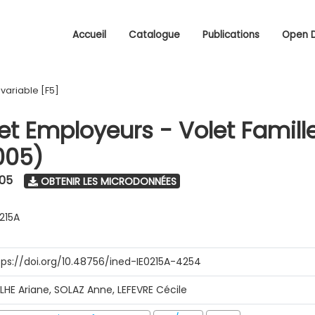
Accueil
Catalogue
Publications
Open 
/
variable [F5]
 et Employeurs - Volet Famill
005)
005
OBTENIR LES MICRODONNÉES
0215A
tps://doi.org/10.48756/ined-IE0215A-4254
ILHE Ariane, SOLAZ Anne, LEFEVRE Cécile