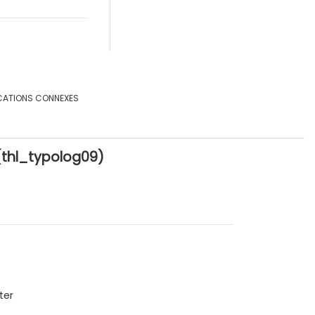
CATIONS CONNEXES
(thl_typolog09)
ter