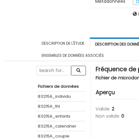
Métadonnées
D
DESCRIPTION DE L'ÉTUDE
DESCRIPTION DES DONN
ENSEMBLES DE DONNÉES ASSOCIÉS
Fréquence de 
Fichier de microdo
Fichiers de données
Aperçu
IE0215A_individu
IE0215A_thl
Valide:
2
Non valide:
0
IE0215A_enfants
IE0215A_calendrier
IE0215A_couple