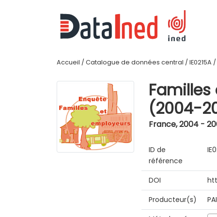
Accueil
/
Catalogue de données central
/
IE0215A
Familles
(2004-2
France
,
2004 - 2
ID de
IE
référence
DOI
ht
Producteur(s)
PA