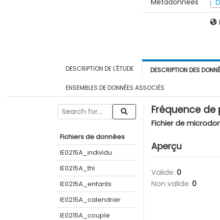
Métadonnées
D
DESCRIPTION DE L'ÉTUDE
DESCRIPTION DES DONN
ENSEMBLES DE DONNÉES ASSOCIÉS
Fréquence de 
Fichier de microdo
Fichiers de données
Aperçu
IE0215A_individu
IE0215A_thl
Valide:
0
Non valide:
0
IE0215A_enfants
IE0215A_calendrier
IE0215A_couple