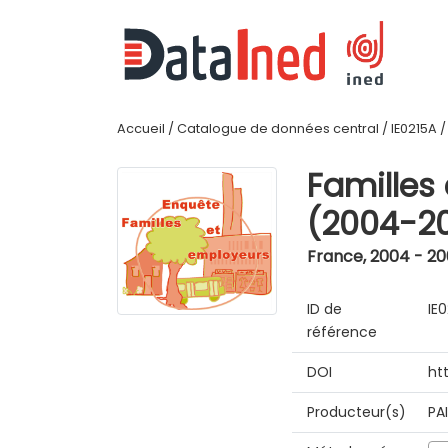
Accueil
/
Catalogue de données central
/
IE0215A
Familles
(2004-2
France
,
2004 - 2
ID de
IE
référence
DOI
ht
Producteur(s)
PA