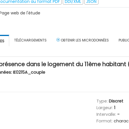
ocumentation au format PDF
DDI/XML
JSON
Page web de l'étude
TÉLÉCHARGEMENTS
OBTENIR LES MICRODONNÉES
PUBLI
ÉES
présence dans le logement du 11ème habitant (
nnées:
IE0215A_couple
Type:
Discret
Largeur:
1
Intervalle:
-
Format:
charac