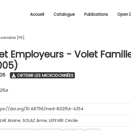
Accueil
Catalogue
Publications
Open 
/
variable [F5]
 et Employeurs - Volet Famill
005)
005
OBTENIR LES MICRODONNÉES
0215A
tps://doi.org/10.48756/ined-IE0215A-4254
ILHE Ariane, SOLAZ Anne, LEFEVRE Cécile