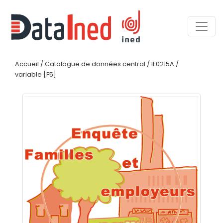
Accueil
/
Catalogue de données central
/
IE0215A
/
variable [F5]