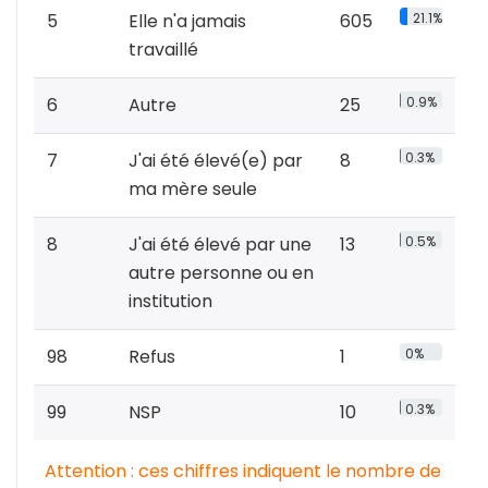
5
Elle n'a jamais
605
21.1%
travaillé
6
Autre
25
0.9%
7
J'ai été élevé(e) par
8
0.3%
ma mère seule
8
J'ai été élevé par une
13
0.5%
autre personne ou en
institution
98
Refus
1
0%
99
NSP
10
0.3%
Attention : ces chiffres indiquent le nombre de