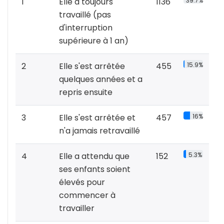
1
Elle a toujours
1136
39.7%
travaillé (pas
d'interruption
supérieure à 1 an)
2
Elle s'est arrêtée
455
15.9%
quelques années et a
repris ensuite
3
Elle s'est arrêtée et
457
16%
n'a jamais retravaillé
4
Elle a attendu que
152
5.3%
ses enfants soient
élevés pour
commencer à
travailler