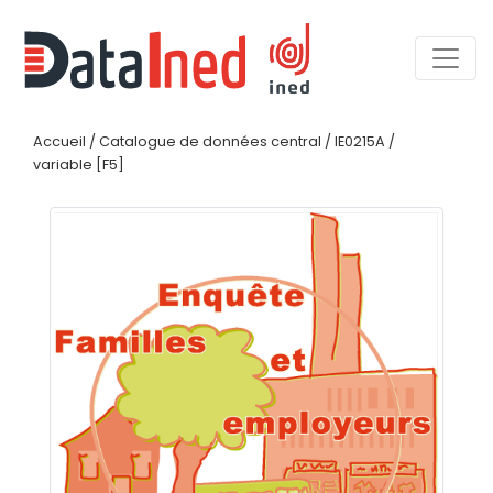
Accueil
/
Catalogue de données central
/
IE0215A
/
variable [F5]