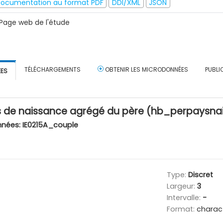
ocumentation au format PDF
DDI/XML
JSON
Page web de l'étude
TÉLÉCHARGEMENTS
OBTENIR LES MICRODONNÉES
PUBLI
ÉES
de naissance agrégé du père (hb_perpaysnai
nnées:
IE0215A_couple
Type:
Discret
Largeur:
3
Intervalle:
-
Format:
charac