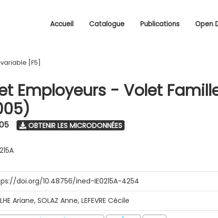
Accueil
Catalogue
Publications
Open 
/
variable [F5]
 et Employeurs - Volet Famill
005)
005
OBTENIR LES MICRODONNÉES
0215A
tps://doi.org/10.48756/ined-IE0215A-4254
ILHE Ariane, SOLAZ Anne, LEFEVRE Cécile