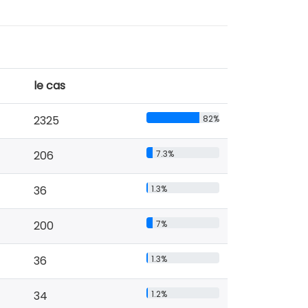
le cas
2325
82%
206
7.3%
36
1.3%
200
7%
36
1.3%
34
1.2%