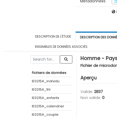
Métadonnées
D
DESCRIPTION DE L'ÉTUDE
DESCRIPTION DES DONN
ENSEMBLES DE DONNÉES ASSOCIÉS
Homme - Pays 
Fichier de microdo
Fichiers de données
Aperçu
IE0215A_individu
IE0215A_thl
Valide:
2837
Non valide:
0
IE0215A_enfants
IE0215A_calendrier
IE0215A_couple