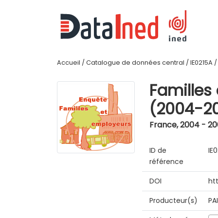
Accueil
/
Catalogue de données central
/
IE0215A
Familles
(2004-2
France
,
2004 - 2
ID de
IE
référence
DOI
ht
Producteur(s)
PA