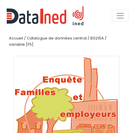
Accueil
/
Catalogue de données central
/
IE0215A
/
variable [F5]