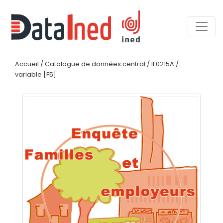
Accueil
/
Catalogue de données central
/
IE0215A
/
variable [F5]