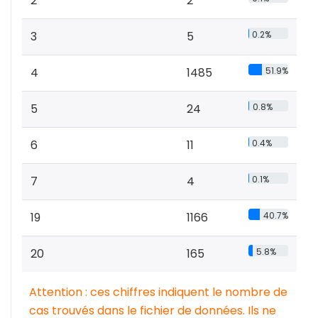
2
2
3
5
0.2%
4
1485
51.9%
5
24
0.8%
6
11
0.4%
7
4
0.1%
19
1166
40.7%
20
165
5.8%
Attention : ces chiffres indiquent le nombre de
cas trouvés dans le fichier de données. Ils ne