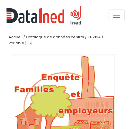
Accueil
/
Catalogue de données central
/
IE0215A
/
variable [F5]