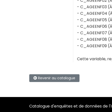
- C_AGEENF02 (Âg
- C_AGEENF03 (Âg
- C_AGEENF04 (Âg
- C_AGEENF05 (Âg
- C_AGEENF06 (Âg
- C_AGEENF07 (Âg
- C_AGEENF08 (Âg
- C_AGEENF09 (Âg
Cette variable, r
Revenir au catalogue
Catalogue d'enquêtes et de données de l'