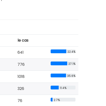
le cas
641
22.4%
776
27.1%
1018
35.6%
326
11.4%
76
2.7%