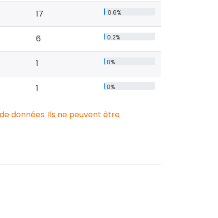
17
0.6%
6
0.2%
1
0%
1
0%
 de données. Ils ne peuvent être
.