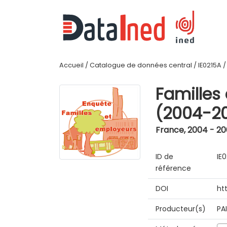
Accueil
/
Catalogue de données central
/
IE0215A
Familles
(2004-2
France
,
2004 - 2
ID de
IE
référence
DOI
ht
Producteur(s)
PA