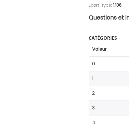
Ecart-type:
1.106
Questions et i
CATÉGORIES
Valeur
0
1
2
3
4