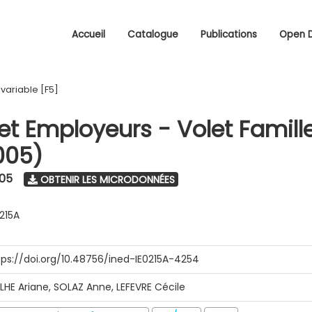
Accueil
Catalogue
Publications
Open 
/
variable [F5]
 et Employeurs - Volet Famill
005)
005
OBTENIR LES MICRODONNÉES
0215A
tps://doi.org/10.48756/ined-IE0215A-4254
ILHE Ariane, SOLAZ Anne, LEFEVRE Cécile