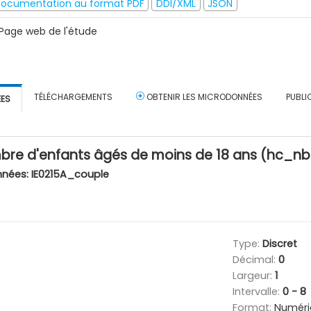
ocumentation au format PDF
DDI/XML
JSON
Page web de l'étude
TÉLÉCHARGEMENTS
OBTENIR LES MICRODONNÉES
PUBLI
ÉES
e d'enfants âgés de moins de 18 ans (hc_nb
nnées:
IE0215A_couple
Type:
Discret
Décimal:
0
Largeur:
1
Intervalle:
0 - 8
Format:
Numéri