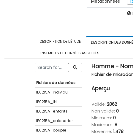
Métadonnées
D
DESCRIPTION DE L'ÉTUDE
DESCRIPTION DES DONN
ENSEMBLES DE DONNÉES ASSOCIÉS
Homme - Nombr
Fichier de microdo
Fichiers de données
Aperçu
IE0215A_individu
IE0215A_thl
Valide:
2862
Non valide:
0
IE0215A_enfants
Minimum:
0
IE0215A_calendrier
Maximum:
8
IE0215A_couple
Moyenne:
1.478