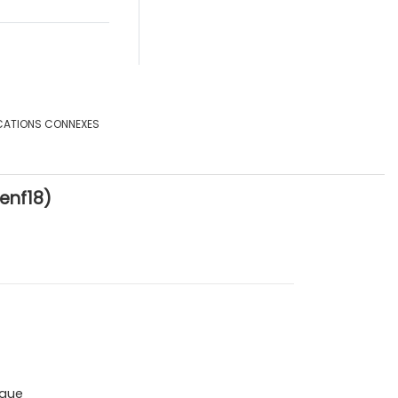
CATIONS CONNEXES
enf18)
que