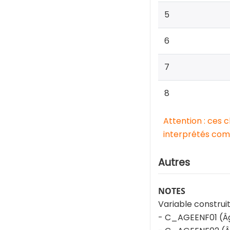
5
6
7
8
Attention : ces 
interprétés comm
Autres
NOTES
Variable construit
- C_AGEENF01 (Âge