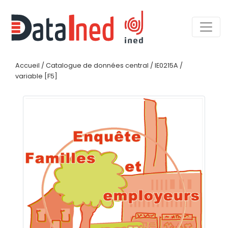
Accueil
/
Catalogue de données central
/
IE0215A
/
variable [F5]