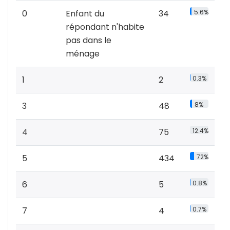
0
Enfant du
34
5.6%
répondant n'habite
pas dans le
ménage
1
2
0.3%
3
48
8%
4
75
12.4%
5
434
72%
6
5
0.8%
7
4
0.7%