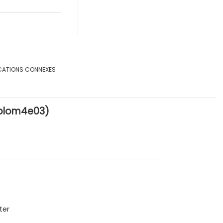
CATIONS CONNEXES
iplom4e03)
ter