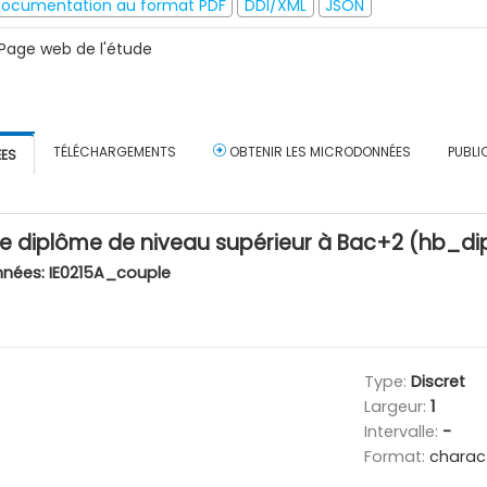
ocumentation au format PDF
DDI/XML
JSON
Page web de l'étude
TÉLÉCHARGEMENTS
OBTENIR LES MICRODONNÉES
PUBLI
ÉES
diplôme de niveau supérieur à Bac+2 (hb_d
nnées:
IE0215A_couple
Type:
Discret
Largeur:
1
Intervalle:
-
Format:
charac