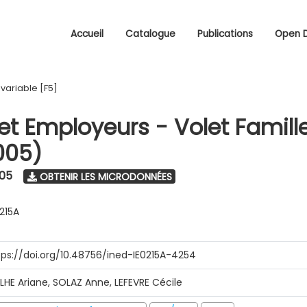
Accueil
Catalogue
Publications
Open 
/
variable [F5]
 et Employeurs - Volet Famill
005)
005
OBTENIR LES MICRODONNÉES
0215A
tps://doi.org/10.48756/ined-IE0215A-4254
ILHE Ariane, SOLAZ Anne, LEFEVRE Cécile