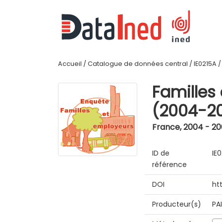
Accueil
/
Catalogue de données central
/
IE0215A
Familles
(2004-2
France
,
2004 - 2
ID de
IE
référence
DOI
ht
Producteur(s)
PA