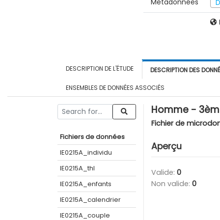
Métadonnées
D
DESCRIPTION DE L'ÉTUDE
DESCRIPTION DES DONN
ENSEMBLES DE DONNÉES ASSOCIÉS
Homme - 3ème 
Fichier de microdo
Fichiers de données
Aperçu
IE0215A_individu
IE0215A_thl
Valide:
0
Non valide:
0
IE0215A_enfants
IE0215A_calendrier
IE0215A_couple