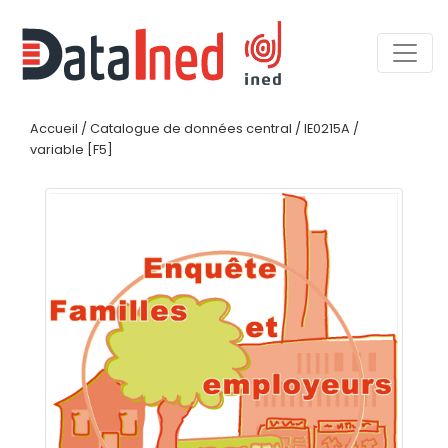
Accueil
/
Catalogue de données central
/
IE0215A
/
variable [F5]