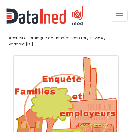
Accueil
/
Catalogue de données central
/
IE0215A
/
variable [F5]