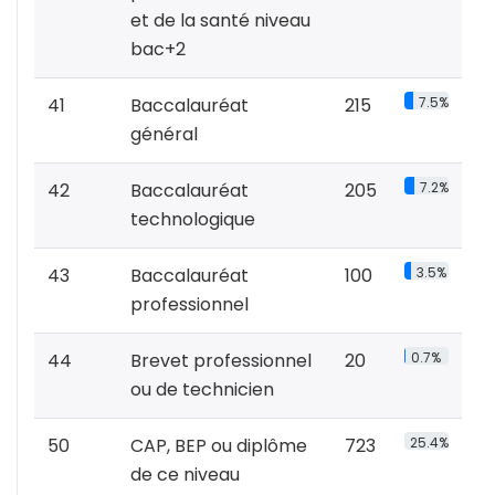
et de la santé niveau
bac+2
41
Baccalauréat
215
7.5%
général
42
Baccalauréat
205
7.2%
technologique
43
Baccalauréat
100
3.5%
professionnel
44
Brevet professionnel
20
0.7%
ou de technicien
50
CAP, BEP ou diplôme
723
25.4%
de ce niveau