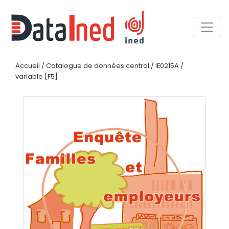
Accueil
/
Catalogue de données central
/
IE0215A
/
variable [F5]