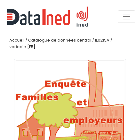
Accueil
/
Catalogue de données central
/
IE0215A
/
variable [F5]