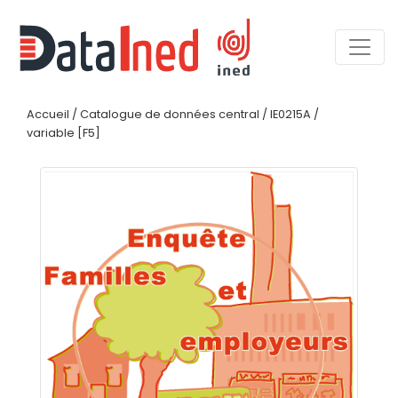
Accueil
/
Catalogue de données central
/
IE0215A
/
variable [F5]