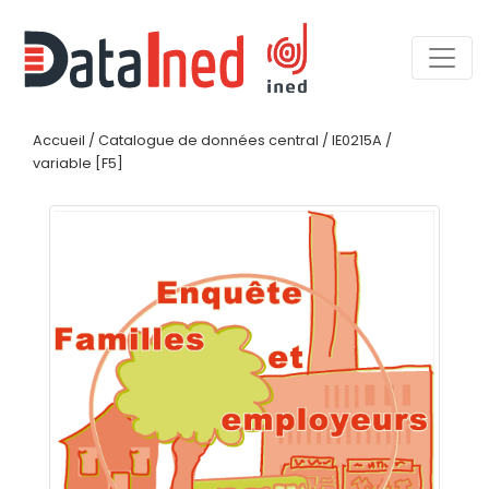
Accueil
/
Catalogue de données central
/
IE0215A
/
variable [F5]