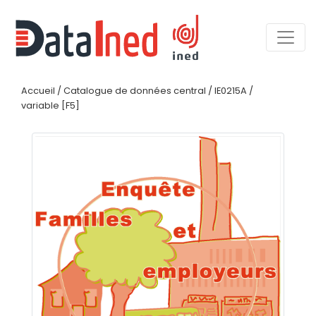
Accueil
/
Catalogue de données central
/
IE0215A
/
variable [F5]