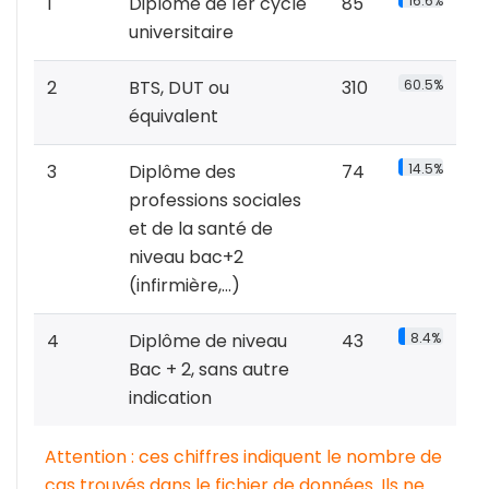
1
Diplôme de 1er cycle
85
16.6%
universitaire
2
BTS, DUT ou
310
60.5%
équivalent
3
Diplôme des
74
14.5%
professions sociales
et de la santé de
niveau bac+2
(infirmière,…)
4
Diplôme de niveau
43
8.4%
Bac + 2, sans autre
indication
Attention : ces chiffres indiquent le nombre de
cas trouvés dans le fichier de données. Ils ne