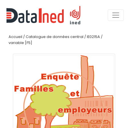
Accueil
/
Catalogue de données central
/
IE0215A
/
variable [F5]