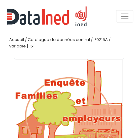
Accueil
/
Catalogue de données central
/
IE0215A
/
variable [F5]