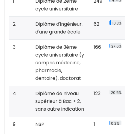
1
Diplôme de 2ème
249
41.4%
cycle universitaire
2
Diplôme d'ingénieur,
62
10.3%
d'une grande école
3
Diplôme de 3ème
166
27.6%
cycle universitaire (y
compris médecine,
pharmacie,
dentaire), doctorat
4
Diplôme de niveau
123
20.5%
supérieur à Bac + 2,
sans autre indication
9
NSP
1
0.2%