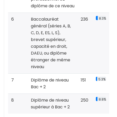
diplôme de ce niveau
6
Baccalauréat
236
8.3%
général (séries A, B,
C, D, E, ES, L, S),
brevet supérieur,
capacité en droit,
DAEU, ou diplôme
étranger de même
niveau
7
Diplôme de niveau
151
5.3%
Bac + 2
8
Diplôme de niveau
250
8.8%
supérieur à Bac + 2