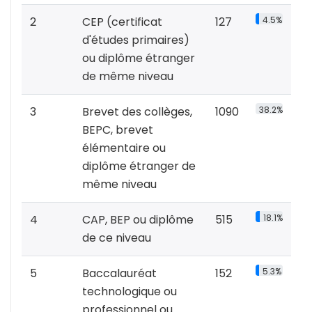
2
CEP (certificat
127
4.5%
d'études primaires)
ou diplôme étranger
de même niveau
3
Brevet des collèges,
1090
38.2%
BEPC, brevet
élémentaire ou
diplôme étranger de
même niveau
4
CAP, BEP ou diplôme
515
18.1%
de ce niveau
5
Baccalauréat
152
5.3%
technologique ou
professionnel ou