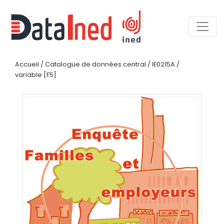
Accueil
/
Catalogue de données central
/
IE0215A
/
variable [F5]