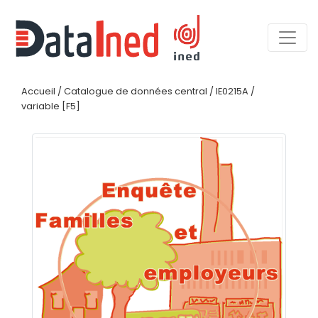
Accueil
/
Catalogue de données central
/
IE0215A
/
variable [F5]