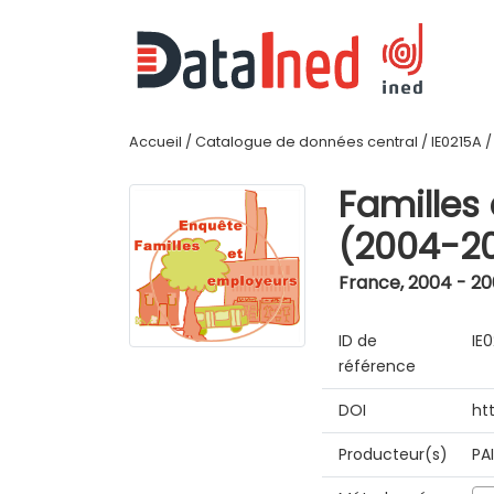
Accueil
/
Catalogue de données central
/
IE0215A
Familles
(2004-2
France
,
2004 - 2
ID de
IE
référence
DOI
ht
Producteur(s)
PA