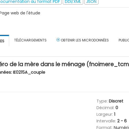
ocumentation au format PDF
DDI/XML
JSON
Page web de l'étude
TÉLÉCHARGEMENTS
OBTENIR LES MICRODONNÉES
PUBLI
ÉES
ro de la mère dans le ménage (fnoimere_tcm
nnées:
IE0215A_couple
Type:
Discret
Décimal:
0
Largeur:
1
Intervalle:
2 - 6
Format:
Numéri