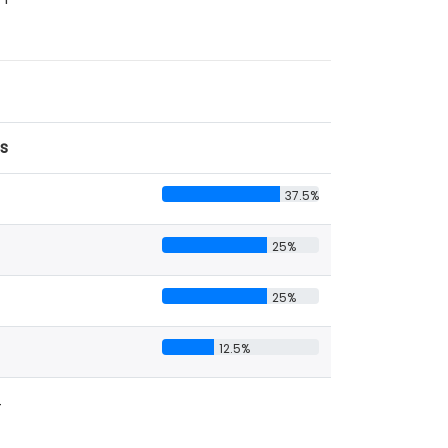
as
37.5%
25%
25%
12.5%
4