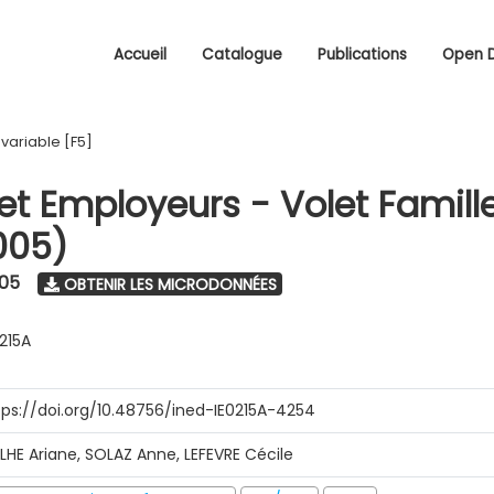
Accueil
Catalogue
Publications
Open 
/
variable [F5]
 et Employeurs - Volet Famill
005)
005
OBTENIR LES MICRODONNÉES
0215A
tps://doi.org/10.48756/ined-IE0215A-4254
ILHE Ariane, SOLAZ Anne, LEFEVRE Cécile