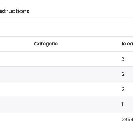
nstructions
Catégorie
le c
3
2
2
1
285