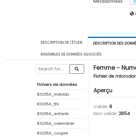
Métadonnées
D
DESCRIPTION DE L'ÉTUDE
DESCRIPTION DES DONN
ENSEMBLES DE DONNÉES ASSOCIÉS
Femme - Numé
Fichier de microdo
Fichiers de données
Aperçu
IE0215A_individu
IE0215A_thl
Valide:
8
Non valide:
2854
IE0215A_enfants
IE0215A_calendrier
IE0215A_couple