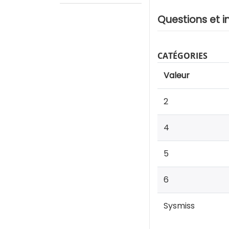
Questions et i
CATÉGORIES
Valeur
2
4
5
6
Sysmiss