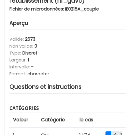
l'établissement (hf_gavc)
Fichier de microdonnées:
IE0215A_couple
Aperçu
Valide:
2673
Non valide:
0
Type:
Discret
Largeur:
1
Intervalle:
-
Format:
character
Questions et instructions
CATÉGORIES
Valeur
Catégorie
le cas
55.1%