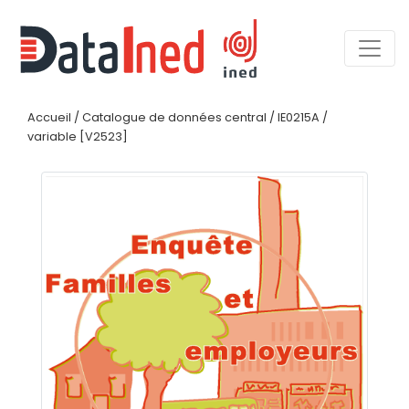
Accueil
/
Catalogue de données central
/
IE0215A
/
variable [V2523]