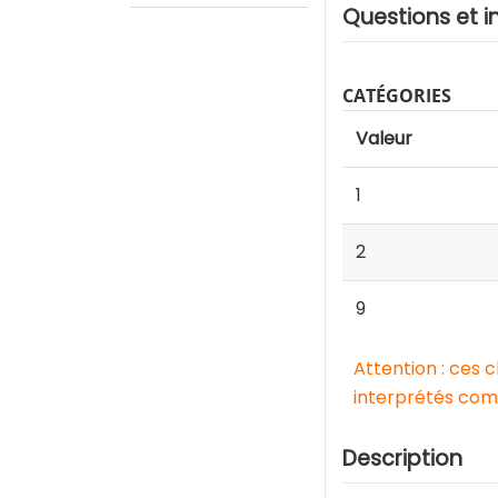
Questions et i
CATÉGORIES
Valeur
1
2
9
Attention : ces 
interprétés comm
Description