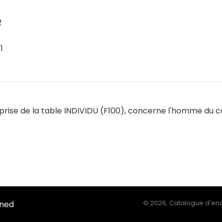
2
1
eprise de la table INDIVIDU (F100), concerne l'homme du c
Ined
©
2026, Catalogue d'enq