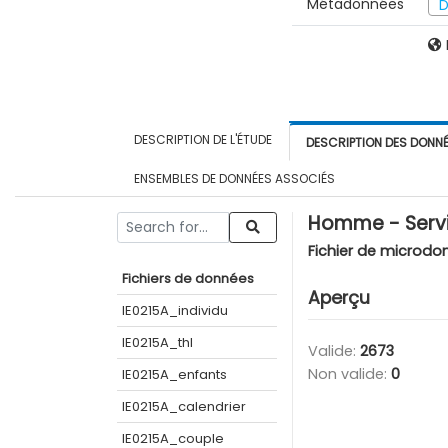
Métadonnées
D
DESCRIPTION DE L'ÉTUDE
DESCRIPTION DES DONN
ENSEMBLES DE DONNÉES ASSOCIÉS
Homme - Servi
Fichier de microdo
Fichiers de données
Aperçu
IE0215A_individu
IE0215A_thl
Valide:
2673
Non valide:
0
IE0215A_enfants
IE0215A_calendrier
IE0215A_couple