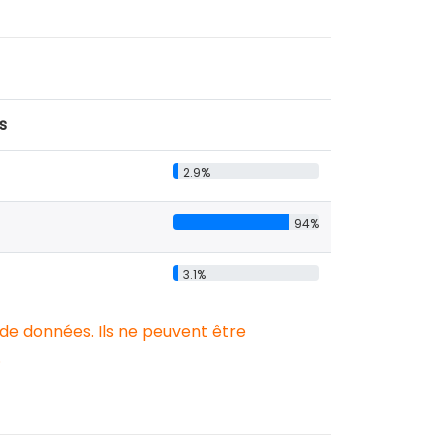
s
2.9%
94%
3.1%
 de données. Ils ne peuvent être
.