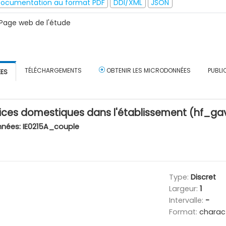
ocumentation au format PDF
DDI/XML
JSON
Page web de l'étude
TÉLÉCHARGEMENTS
OBTENIR LES MICRODONNÉES
PUBLI
ÉES
ces domestiques dans l'établissement (hf_ga
nnées:
IE0215A_couple
Type:
Discret
Largeur:
1
Intervalle:
-
Format:
charac