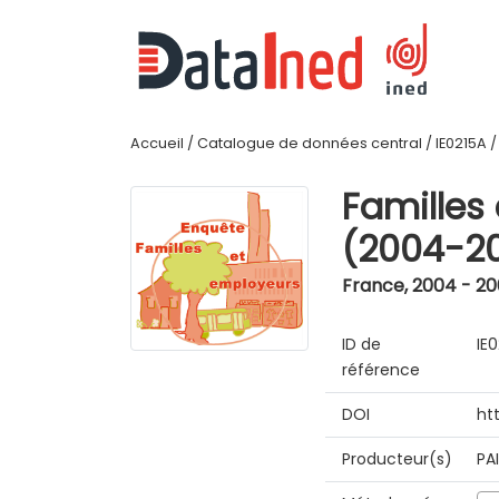
Accueil
/
Catalogue de données central
/
IE0215A
Familles
(2004-2
France
,
2004 - 2
ID de
IE
référence
DOI
ht
Producteur(s)
PA