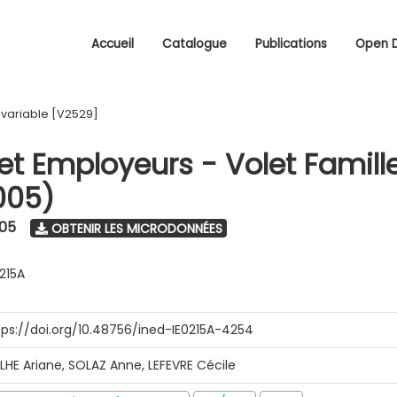
Accueil
Catalogue
Publications
Open 
/
variable [V2529]
 et Employeurs - Volet Famill
005)
005
OBTENIR LES MICRODONNÉES
0215A
tps://doi.org/10.48756/ined-IE0215A-4254
ILHE Ariane, SOLAZ Anne, LEFEVRE Cécile