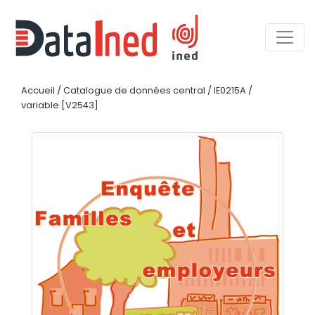
Accueil
/
Catalogue de données central
/
IE0215A
/
variable [V2543]