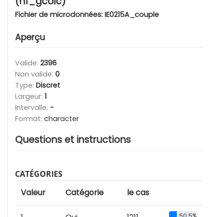
(hf_gcolc)
Fichier de microdonnées:
IE0215A_couple
Aperçu
Valide:
2396
Non valide:
0
Type:
Discret
Largeur:
1
Intervalle:
-
Format:
character
Questions et instructions
CATÉGORIES
Valeur
Catégorie
le cas
50.5%