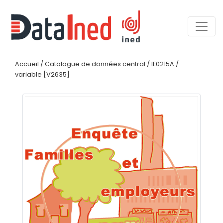
Accueil
/
Catalogue de données central
/
IE0215A
/
variable [V2635]