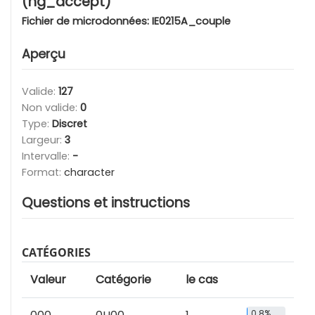
(hg_accept)
Fichier de microdonnées:
IE0215A_couple
Aperçu
Valide:
127
Non valide:
0
Type:
Discret
Largeur:
3
Intervalle:
-
Format:
character
Questions et instructions
CATÉGORIES
Valeur
Catégorie
le cas
0.8%