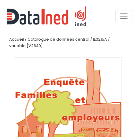
Accueil
/
Catalogue de données central
/
IE0215A
/
variable [V2640]