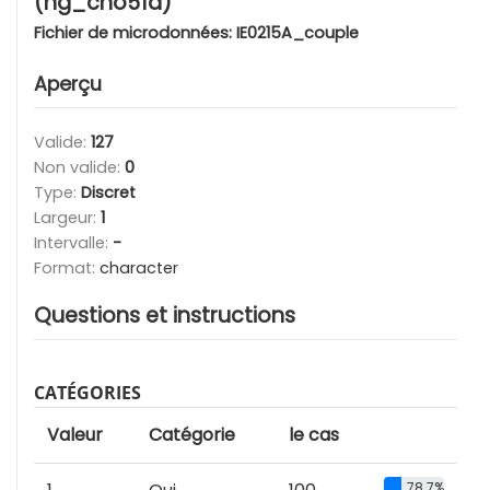
(hg_cho51a)
Fichier de microdonnées:
IE0215A_couple
Aperçu
Valide:
127
Non valide:
0
Type:
Discret
Largeur:
1
Intervalle:
-
Format:
character
Questions et instructions
CATÉGORIES
Valeur
Catégorie
le cas
78.7%