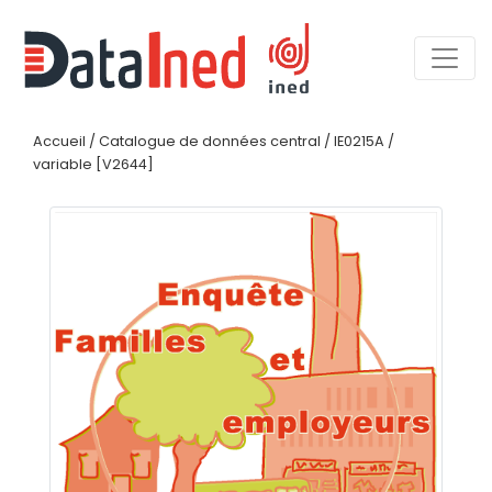
Accueil
/
Catalogue de données central
/
IE0215A
/
variable [V2644]