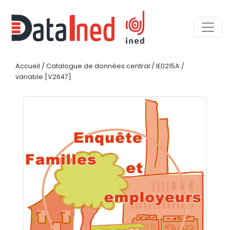
Accueil
/
Catalogue de données central
/
IE0215A
/
variable [V2647]