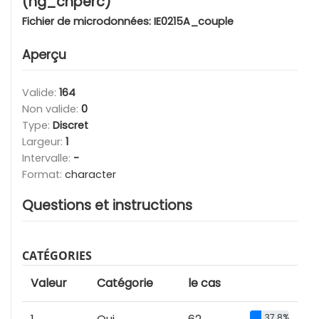
(hg_chperc)
Fichier de microdonnées:
IE0215A_couple
Aperçu
Valide:
164
Non valide:
0
Type:
Discret
Largeur:
1
Intervalle:
-
Format:
character
Questions et instructions
CATÉGORIES
Valeur
Catégorie
le cas
37.8%