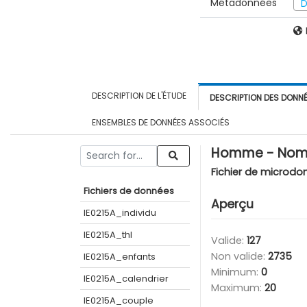
Métadonnées
D
DESCRIPTION DE L'ÉTUDE
DESCRIPTION DES DONN
ENSEMBLES DE DONNÉES ASSOCIÉS
Homme - Nombr
Fichier de microdo
Fichiers de données
Aperçu
IE0215A_individu
IE0215A_thl
Valide:
127
Non valide:
2735
IE0215A_enfants
Minimum:
0
IE0215A_calendrier
Maximum:
20
IE0215A_couple