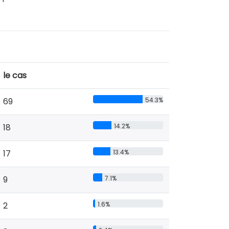
le cas
69
54.3%
18
14.2%
17
13.4%
9
7.1%
2
1.6%