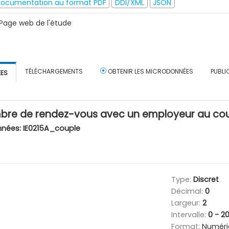
ocumentation au format PDF
DDI/XML
JSON
Page web de l'étude
TÉLÉCHARGEMENTS
OBTENIR LES MICRODONNÉES
PUBLI
ÉES
e de rendez-vous avec un employeur au cours
nnées:
IE0215A_couple
Type:
Discret
Décimal:
0
Largeur:
2
Intervalle:
0 - 2
Format:
Numéri