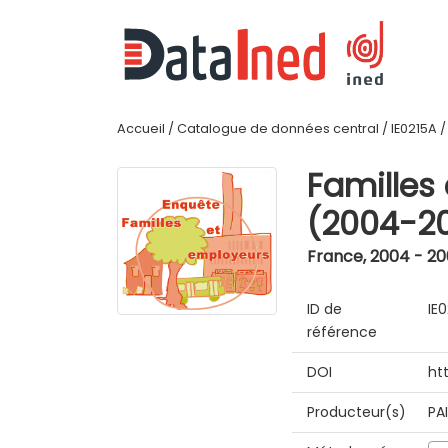
Accueil
/
Catalogue de données central
/
IE0215A
Familles
(2004-2
France
,
2004 - 2
ID de
IE
référence
DOI
ht
Producteur(s)
PA