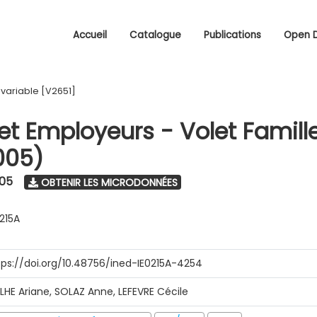
Accueil
Catalogue
Publications
Open 
/
variable [V2651]
 et Employeurs - Volet Famill
005)
005
OBTENIR LES MICRODONNÉES
0215A
tps://doi.org/10.48756/ined-IE0215A-4254
ILHE Ariane, SOLAZ Anne, LEFEVRE Cécile