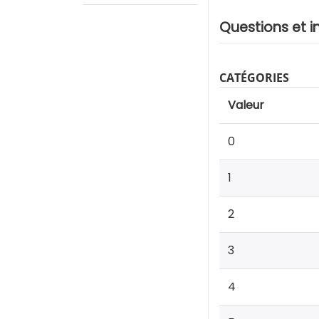
Questions et i
CATÉGORIES
Valeur
0
1
2
3
4