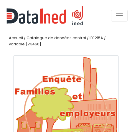
Accueil
/
Catalogue de données central
/
IE0215A
/
variable [V3466]