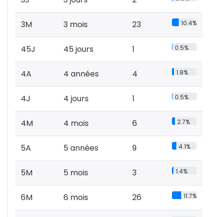
3M
3 mois
23
10.4%
45J
45 jours
1
0.5%
4A
4 années
4
1.8%
4J
4 jours
1
0.5%
4M
4 mois
6
2.7%
5A
5 années
9
4.1%
5M
5 mois
3
1.4%
6M
6 mois
26
11.7%