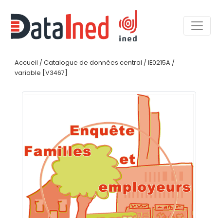
Accueil
/
Catalogue de données central
/
IE0215A
/
variable [V3467]