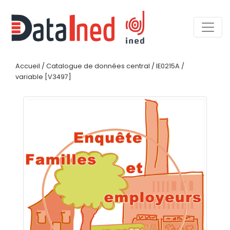
Accueil
/
Catalogue de données central
/
IE0215A
/
variable [V3497]