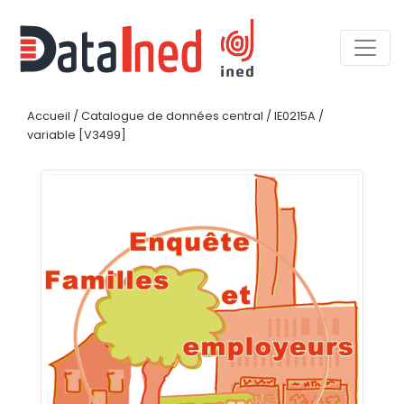
Accueil
/
Catalogue de données central
/
IE0215A
/
variable [V3499]