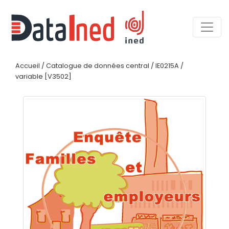
Accueil
/
Catalogue de données central
/
IE0215A
/
variable [V3502]