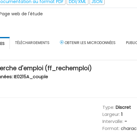
ocumentation au format PDF
DDI/XML
JSON
Page web de l'étude
TÉLÉCHARGEMENTS
OBTENIR LES MICRODONNÉES
PUBLI
ÉES
rche d'emploi (ff_rechemploi)
nnées:
IE0215A_couple
Type:
Discret
Largeur:
1
Intervalle:
-
Format:
charac