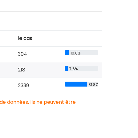
le cas
304
10.6%
218
7.6%
2339
81.8%
 de données. Ils ne peuvent être
.