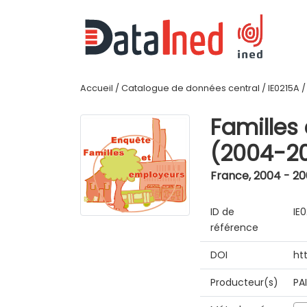
Accueil
/
Catalogue de données central
/
IE0215A
Familles
(2004-2
France
,
2004 - 2
ID de
IE
référence
DOI
ht
Producteur(s)
PA