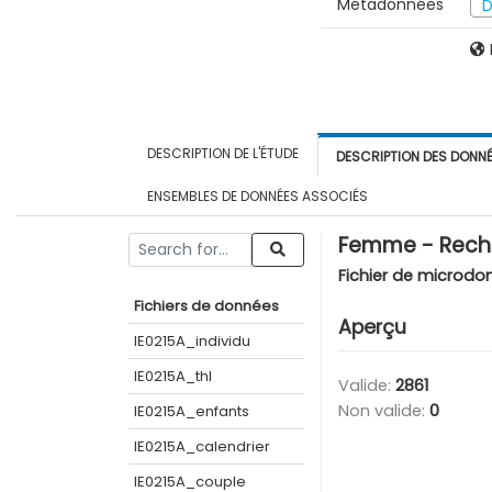
Métadonnées
D
DESCRIPTION DE L'ÉTUDE
DESCRIPTION DES DONN
ENSEMBLES DE DONNÉES ASSOCIÉS
Femme - Reche
Fichier de microdo
Fichiers de données
Aperçu
IE0215A_individu
IE0215A_thl
Valide:
2861
Non valide:
0
IE0215A_enfants
IE0215A_calendrier
IE0215A_couple