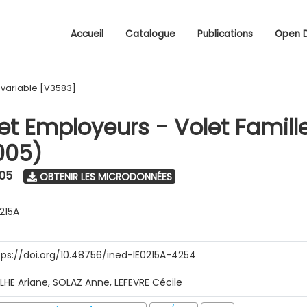
Accueil
Catalogue
Publications
Open 
/
variable [V3583]
 et Employeurs - Volet Famill
005)
005
OBTENIR LES MICRODONNÉES
0215A
tps://doi.org/10.48756/ined-IE0215A-4254
ILHE Ariane, SOLAZ Anne, LEFEVRE Cécile