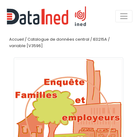
Accueil
/
Catalogue de données central
/
IE0215A
/
variable [V3596]