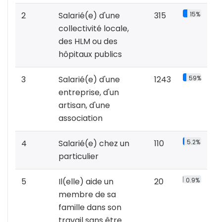
2
Salarié(e) d'une
315
15%
collectivité locale,
des HLM ou des
hôpitaux publics
3
Salarié(e) d'une
1243
59%
entreprise, d'un
artisan, d'une
association
4
Salarié(e) chez un
110
5.2%
particulier
5
Il(elle) aide un
20
0.9%
membre de sa
famille dans son
travail sans être