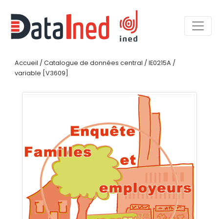
Accueil
/
Catalogue de données central
/
IE0215A
/
variable [V3609]