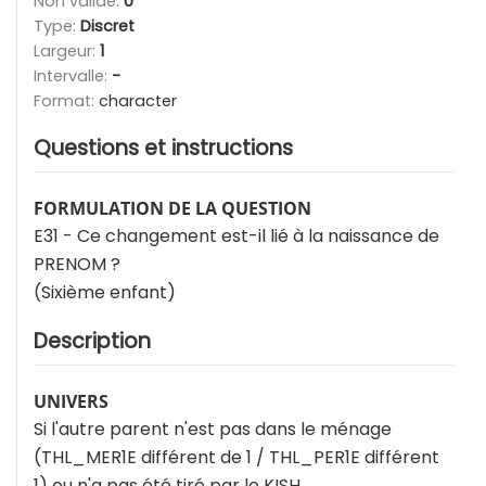
Non valide:
0
Type:
Discret
Largeur:
1
Intervalle:
-
Format:
character
Questions et instructions
FORMULATION DE LA QUESTION
E31 - Ce changement est-il lié à la naissance de
PRENOM ?
(Sixième enfant)
Description
UNIVERS
Si l'autre parent n'est pas dans le ménage
(THL_MER1E différent de 1 / THL_PER1E différent
1) ou n'a pas été tiré par le KISH