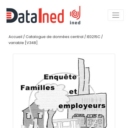
Accueil
/
Catalogue de données central
/
IE0215C
/
variable [V348]