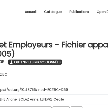
Accueil
Catalogue
Publications
Open 
 et Employeurs - Fichier appa
005)
005
OBTENIR LES MICRODONNÉES
0215C
tps://doi.org/10.48756/ined-IE0215C-1269
ILHE Ariane, SOLAZ Anne, LEFEVRE Cécile